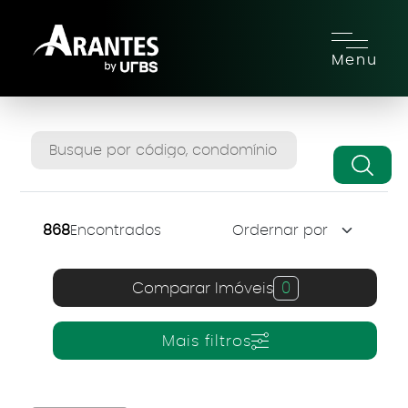
Menu
868
Encontrados
Comparar Imóveis
0
Mais filtros