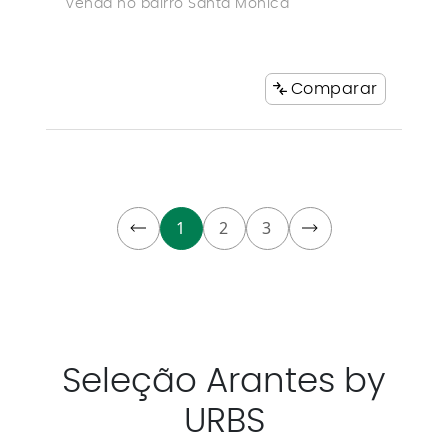
venda no bairro Santa Mônica
Comparar
1
2
3
Seleção Arantes by
URBS