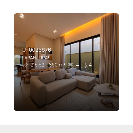
U-0026876
LARANJEIRAS
215,52 - 360 m²
4
4