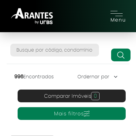
Menu
996
Encontrados
Comparar Imóveis
0
Mais filtros