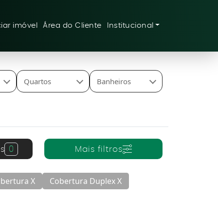
iar imóvel
Área do Cliente
Institucional
Quartos
Banheiros
s
0
Mais filtros
bertura X
Cobertura Duplex X