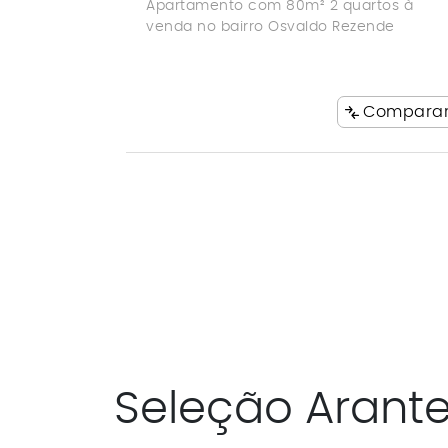
Apartamento com 80m² 2 quartos à
venda no bairro Osvaldo Rezende
Compara
Seleção Arant