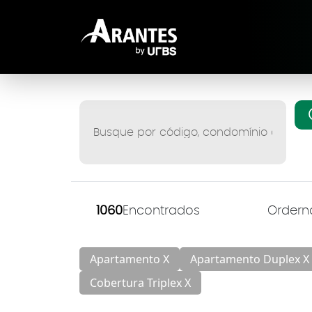
1060
Encontrados
Apartamento X
Apartamento Duplex X
Cobertura Triplex X