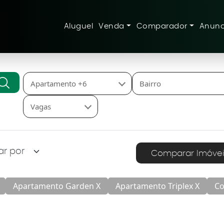
Aluguel
Venda
Comparador
Anunc
Apartamento +6
Bairro
Vagas
Comparar Imóvei
Apartamento Garden X
Apartamento Triplex X
Co