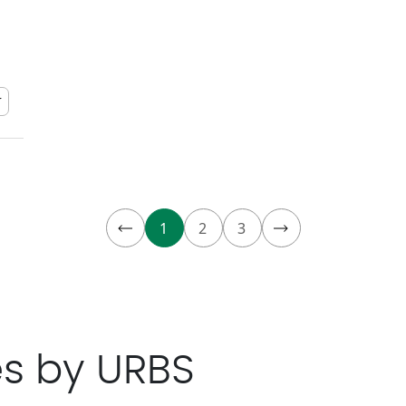
r
1
2
3
es by URBS