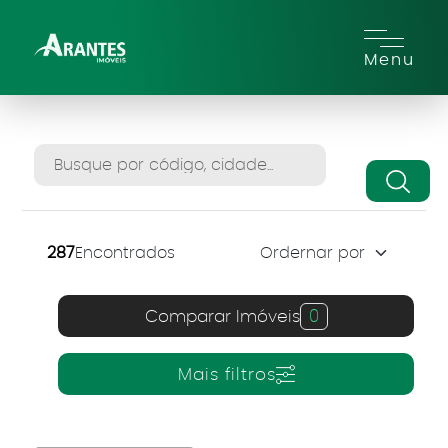
Menu
287
Encontrados
Comparar Imóveis
0
Mais filtros