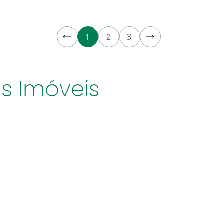
1
2
3
s Imóveis