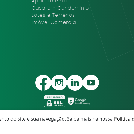
Apartamento
Casa em Condomínio
Lotes e Terrenos
Imóvel Comercial
nto do site e sua navegação. Saiba mais na nossa
Política 
móveis – Todos os direitos Reservados – Desenvolvido sobre Pla