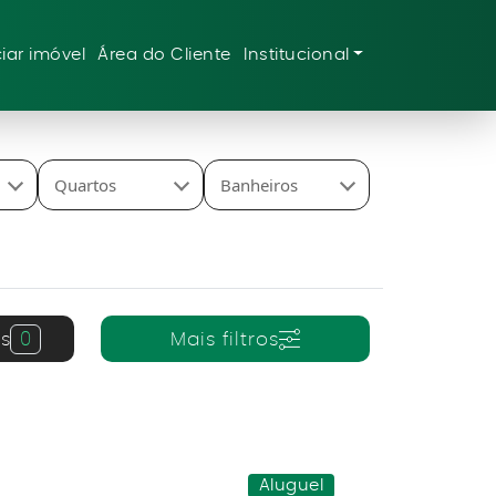
iar imóvel
Área do Cliente
Institucional
Quartos
Banheiros
s
0
Mais filtros
Aluguel