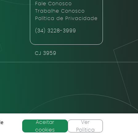
Fale Conosco
Trabalhe Conosco
Política de Privacidade
(34) 3228-3999
CJ 3959
de
Aceitar
Ver
taforma HUB URBS
cookies
Política