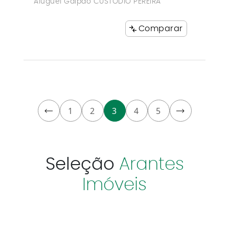
Aluguel Galpão CUSTODIO PEREIRA
Comparar
1
2
3
4
5
Seleção
Arantes
Imóveis