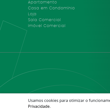
Apartamento
Casa em Condomínio
Loja
Sala Comercial
Imóvel Comercial
Usamos cookies para otimizar o funcioname
©2025 Arantes I
Privacidade
.