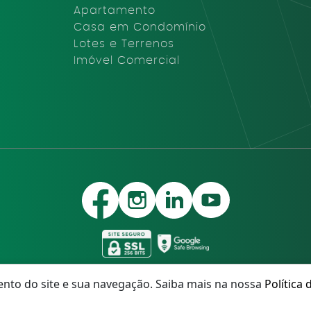
Apartamento
Casa em Condomínio
Lotes e Terrenos
Imóvel Comercial
nto do site e sua navegação. Saiba mais na nossa
Política 
móveis – Todos os direitos Reservados – Desenvolvido sobre Pla