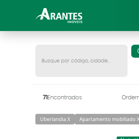
71
Encontrados
Uberlandia X
Apartamento mobiliado 