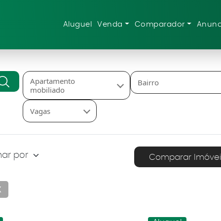
Aluguel
Venda
Comparador
Anunc
Apartamento
Bairro
mobiliado
Vagas
Comparar Imóvei
X