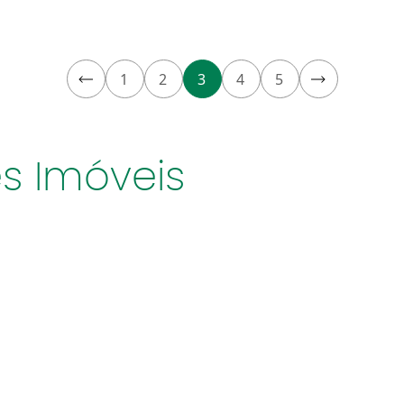
1
2
3
4
5
s Imóveis