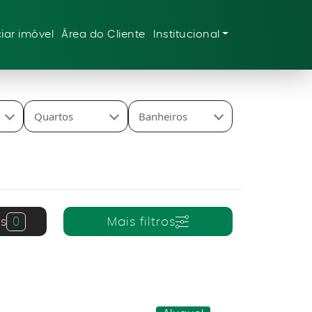
iar imóvel
Área do Cliente
Institucional
Quartos
Banheiros
s
0
Mais filtros