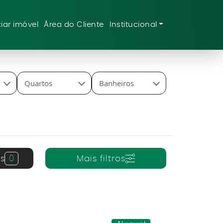
iar imóvel
Área do Cliente
Institucional
Quartos
Banheiros
s
0
Mais filtros