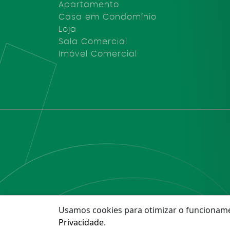
Apartamento
Casa em Condomínio
Loja
Sala Comercial
Imóvel Comercial
Usamos cookies para otimizar o funcioname
©2025 Arantes I
Privacidade
.