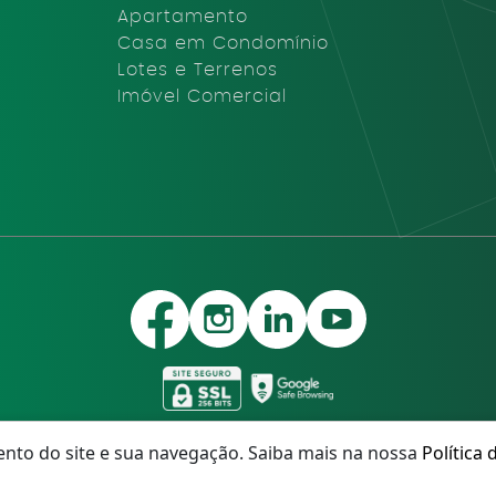
Apartamento
Casa em Condomínio
Lotes e Terrenos
Imóvel Comercial
nto do site e sua navegação. Saiba mais na nossa
Política 
móveis – Todos os direitos Reservados – Desenvolvido sobre Pla